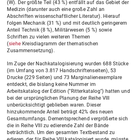
(W). Der größte Teil (43 %) entfällt auf das Gebiet der
Medizin (darunter auch eine große Zahl an
Abschriften wissenschaftlicher Literatur). Hierauf
folgen Mechanik (31 %) und mit deutlich geringerem
Anteil Technik (8 %), Militärwesen (5 %) sowie
Schriften zu vielen weiteren Themen
(
siehe
Kreisdiagramm der thematischen
Zusammensetzung).
Im Zuge der Nachkatalogisierung wurden 688 Stücke
(im Umfang von 3.817 Handschriftenseiten), 53
Drucke (229 Seiten) und 73 Marginalienexemplare
entdeckt, die bislang keine Nummer im
Arbeitskatalog der Edition ("Ritterkatalog") hatten und
bei der ursprünglichen Planung der Reihe VIII
unberücksichtigt geblieben waren. Dieser
hinzukommende Anteil beträgt 42% des neuen
Gesamtumfangs. Dementsprechend vergrößerte sich
die in Reihe VIII zu edierende Zahl der Bände
beträchtlich. Um den gesamten Textbestand zu
edieren, der für Reihe VIII katalogisiert wurde, müsste