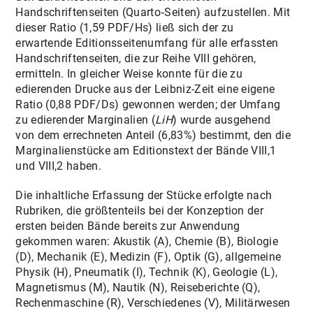
Handschriftenseiten (Quarto‐Seiten) aufzustellen. Mit
dieser Ratio (1,59 PDF/Hs) ließ sich der zu
erwartende Editionsseitenumfang für alle erfassten
Handschriftenseiten, die zur Reihe VIII gehören,
ermitteln. In gleicher Weise konnte für die zu
edierenden Drucke aus der Leibniz-Zeit eine eigene
Ratio (0,88 PDF/Ds) gewonnen werden; der Umfang
zu edierender Marginalien (
LiH
) wurde ausgehend
von dem errechneten Anteil (6,83%) bestimmt, den die
Marginalienstücke am Editionstext der Bände VIII,1
und VIII,2 haben.
Die inhaltliche Erfassung der Stücke erfolgte nach
Rubriken, die größtenteils bei der Konzeption der
ersten beiden Bände bereits zur Anwendung
gekommen waren: Akustik (A), Chemie (B), Biologie
(D), Mechanik (E), Medizin (F), Optik (G), allgemeine
Physik (H), Pneumatik (I), Technik (K), Geologie (L),
Magnetismus (M), Nautik (N), Reiseberichte (Q),
Rechenmaschine (R), Verschiedenes (V), Militärwesen