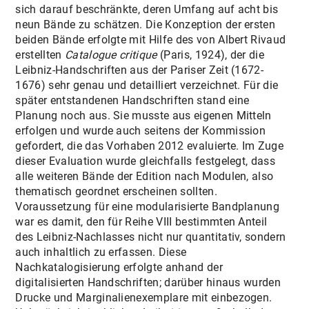
sich darauf beschränkte, deren Umfang auf acht bis
MITARBEITER*INNEN
neun Bände zu schätzen. Die Konzeption der ersten
beiden Bände erfolgte mit Hilfe des von Albert Rivaud
erstellten
Catalogue critique
(Paris, 1924), der die
Leibniz-Handschriften aus der Pariser Zeit (1672-
1676) sehr genau und detailliert verzeichnet. Für die
später entstandenen Handschriften stand eine
Planung noch aus. Sie musste aus eigenen Mitteln
erfolgen und wurde auch seitens der Kommission
gefordert, die das Vorhaben 2012 evaluierte. Im Zuge
dieser Evaluation wurde gleichfalls festgelegt, dass
alle weiteren Bände der Edition nach Modulen, also
thematisch geordnet erscheinen sollten.
Voraussetzung für eine modularisierte Bandplanung
war es damit, den für Reihe VIII bestimmten Anteil
des Leibniz-Nachlasses nicht nur quantitativ, sondern
auch inhaltlich zu erfassen. Diese
Nachkatalogisierung erfolgte anhand der
digitalisierten Handschriften; darüber hinaus wurden
Drucke und Marginalienexemplare mit einbezogen.